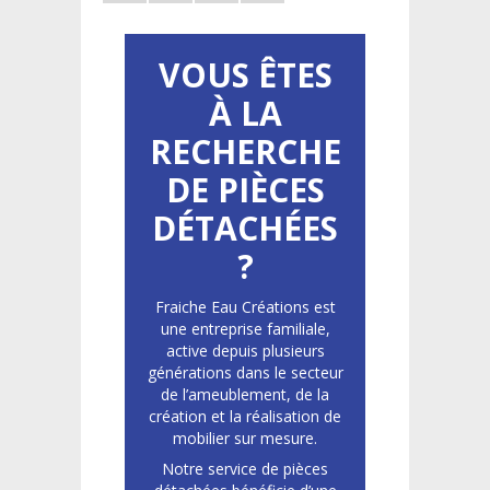
VOUS ÊTES
À LA
RECHERCHE
DE PIÈCES
DÉTACHÉES
?
Fraiche Eau Créations est
une entreprise familiale,
active depuis plusieurs
générations dans le secteur
de l’ameublement, de la
création et la réalisation de
mobilier sur mesure.
Notre service de pièces