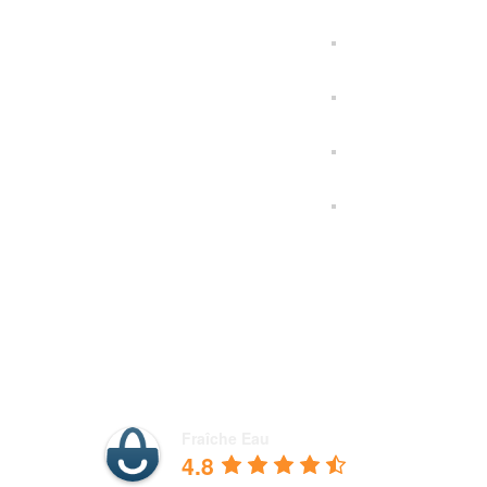
design by
A2Com
+32
Fraîche Eau
En navigant sur 
4.8