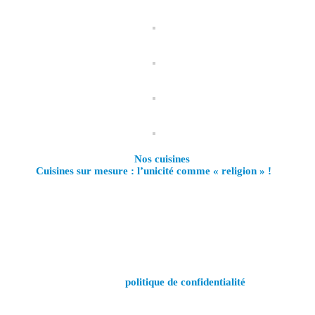
«
Nos cuisines
Cuisines sur mesure : l’unicité comme « religion » !
»
(0)10 84 25 50*
* SERVICE TECHNIQUE : identification du numéro p
ce site, vous acceptez notre
politique de confidentialité
.