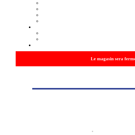
Pellets
Gaz
Solaire
Divers
Service Atelier
Panneaux et bois
Laquage
Contact
Le magasin sera fer