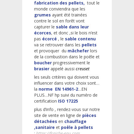
fabrication des pellets,
tout le
monde conviendra que les
grumes
ayant été trainées
contre le sol en forêt vont
capturer le
sable dans leur
écorces
, et donc ,si le bois n’est
pas
écorcé
, le
sable contenu
va se retrouver dans les
pellets
et provoquer du
mâchefer
lors
de la combustion dans le poêle et
boucher
progressivement le
brasier
appelé aussi
creuset
les seuls critères qui doivent vous
influencer dans votre choix sont…
la
norme EN 14961-2
…EN
PLUS…NF hp suivi du numéro de
certification
ISO 17225
plus d’info , rendez-vous sur notre
site de vente en ligne de
pièces
détachées
en
chauffage
,sanitaire
et
poêle à pellets
:
https://fraiche-eau.com