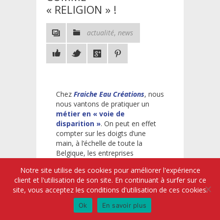
« RELIGION » !
actualité
,
news
Chez
Fraiche Eau Créations
, nous
nous vantons de pratiquer un
métier en « voie de
disparition »
. On peut en effet
compter sur les doigts d’une
main, à l’échelle de toute la
Belgique, les entreprises
souscrivant avec autant de
Notre site utilise des cookies pour améliorer l'expérience
rigueur à la philosophie qui est la
client et l'utilisation de son site. En continuant à surfer sur ce
nôtre : celle d’un
service
site, vous acceptez les conditions d'utilisation de ces cookies.
individualisé
en fonction de
chaque client
.
Ok
En savoir plus