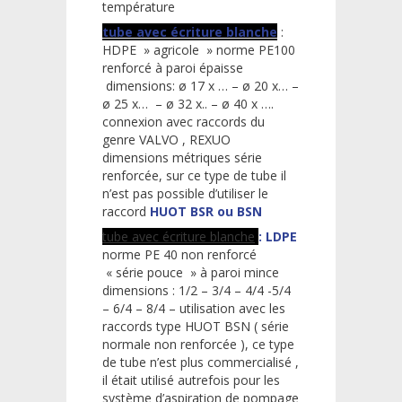
température
tube avec écriture blanche
:
HDPE » agricole » norme PE100
renforcé à paroi épaisse
dimensions: ø 17 x … – ø 20 x… –
ø 25 x… – ø 32 x.. – ø 40 x ….
connexion avec raccords du
genre VALVO , REXUO
dimensions métriques série
renforcée, sur ce type de tube il
n’est pas possible d’utiliser le
raccord
HUOT BSR ou BSN
tube avec écriture blanche
:
LDPE
norme PE 40 non renforcé
« série pouce » à paroi mince
dimensions : 1/2 – 3/4 – 4/4 -5/4
– 6/4 – 8/4 – utilisation avec les
raccords type HUOT BSN ( série
normale non renforcée ), ce type
de tube n’est plus commercialisé ,
il était utilisé autrefois pour les
système d’aspiration de pompage