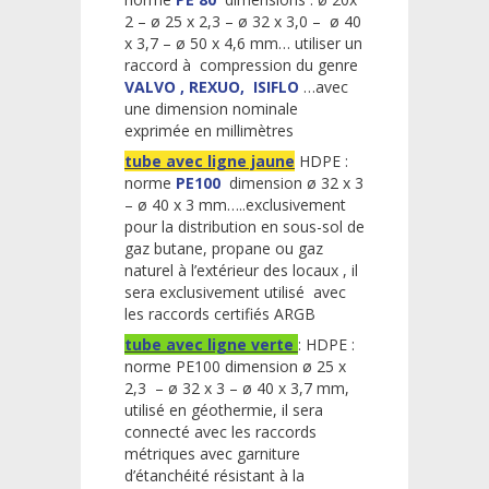
2 – ø 25 x 2,3 – ø 32 x 3,0 – ø 40
x 3,7 – ø 50 x 4,6 mm… utiliser un
raccord à compression du genre
VALVO , REXUO, ISIFLO
…avec
une dimension nominale
exprimée en millimètres
tube avec ligne jaune
HDPE :
norme
PE100
dimension ø 32 x 3
– ø 40 x 3 mm…..exclusivement
pour la distribution en sous-sol de
gaz butane, propane ou gaz
naturel à l’extérieur des locaux , il
sera exclusivement utilisé avec
les raccords certifiés ARGB
tube avec ligne verte
: HDPE :
norme PE100 dimension ø 25 x
2,3 – ø 32 x 3 – ø 40 x 3,7 mm,
utilisé en géothermie, il sera
connecté avec les raccords
métriques avec garniture
d’étanchéité résistant à la